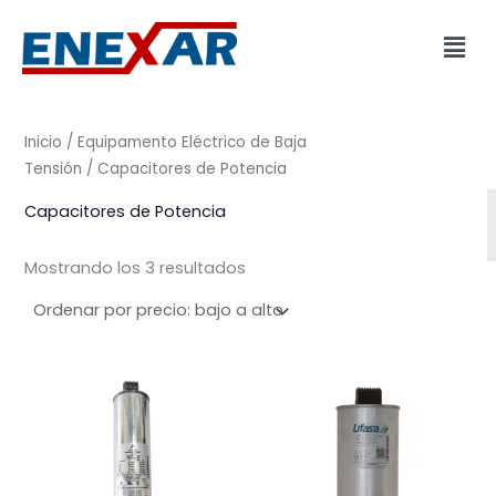
Ordenado
Ir
por
Men
precio:
al
bajo
a
contenido
alto
Inicio
/
Equipamento Eléctrico de Baja
Tensión
/ Capacitores de Potencia
Capacitores de Potencia
Mostrando los 3 resultados