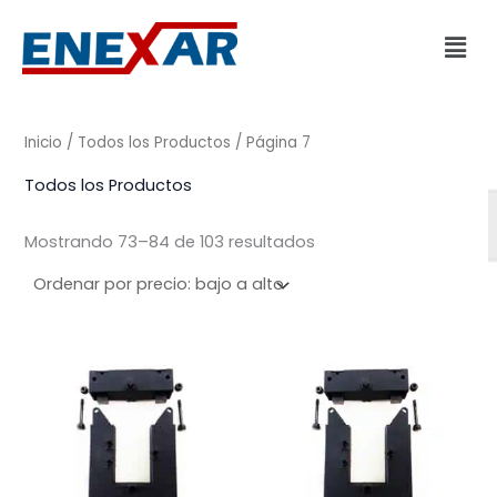
Ordenado
Ir
por
Men
precio:
al
bajo
a
contenido
alto
Inicio
/
Todos los Productos
/ Página 7
Todos los Productos
Mostrando 73–84 de 103 resultados