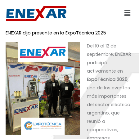
Ir
Men
al
contenido
ENEXAR dijo presente en la ExpoTécnica 2025
Del 10 al 12 de
septiembre,
ENEXAR
participó
activamente en
ExpoTécnica 2025
,
uno de los eventos
más importantes
del sector eléctrico
argentino, que
reunió a
cooperativas,
empresas,